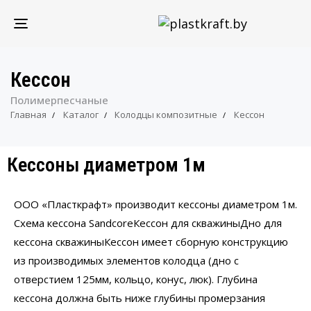
TOGGLE
NAVIGATION
Кессон
Полимерпесчаные
Главная
Каталог
Колодцы композитные
Кессон
Кессоны диаметром 1м
ООО «Пласткрафт» производит кессоны диаметром 1м.
Схема кессона SandcoreКессон для скважиныДно для
кессона скважиныКессон имеет сборную конструкцию
из производимых элементов колодца (дно с
отверстием 125мм, кольцо, конус, люк). Глубина
кессона должна быть ниже глубины промерзания