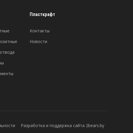
Пласткрафт
тные
Контакты
позитные
Новости
отвода
ры
ементы
льности
Разработка и поддержка сайта 2bears.by